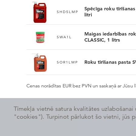
Spēcīga roku tīrīšana
SHD5LMP
litri
Maigas iedarbības ro
SWA1L
CLASSIC, 1 litrs
Roku tīrīšanas pasta
SOR1LMP
Cenas norādītas EUR bez PVN un saskaņā ar Jūsu
Tīmekļa vietnē satura kvalitātes uzlabošanai 
1
2
"cookies"). Turpinot pārlukot šo vietni, jūs 