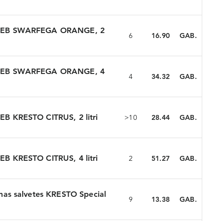
a DEB SWARFEGA ORANGE, 2
6
16.90
GAB.
a DEB SWARFEGA ORANGE, 4
4
34.32
GAB.
DEB KRESTO CITRUS, 2 litri
>10
28.44
GAB.
E-PASTS
*
DEB KRESTO CITRUS, 4 litri
2
51.27
GAB.
šanas salvetes KRESTO Special
PAROLE
*
9
13.38
GAB.