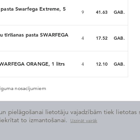
s pasta Swarfega Extreme, 5
9
41.63
GAB.
ATCERĒTIES AUTORIZĀCIJU
ku tīrīšanas pasta SWARFEGA
4
17.52
GAB.
„Aizmirsu paroli”
 SWARFEGA ORANGE, 1 litrs
4
12.10
GAB.
 līguma nosacījumiem
un pielāgošanai lietotāju vajadzībām tiek lietotas 
piekrītat to izmantošanai.
Uzzināt vairāk