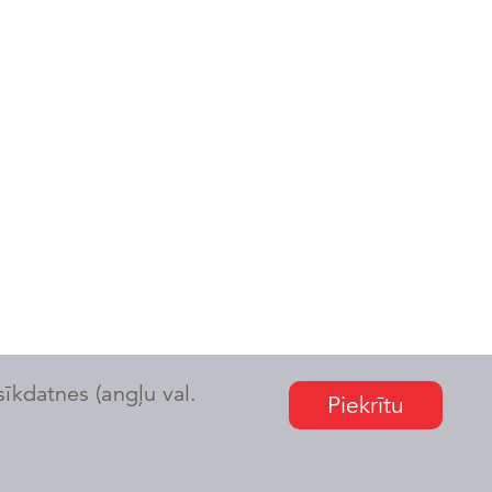
sīkdatnes (angļu val.
Piekrītu