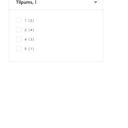
Tilpums, l
1 (
2
)
2 (
4
)
4 (
3
)
5 (
1
)