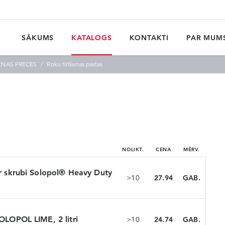
SĀKUMS
KATALOGS
KONTAKTI
PAR MUM
ĒNAS PRECES
Roku tīrīšanas pastas
NOLIKT.
CENA
MĒRV.
ar skrubi Solopol® Heavy Duty
>10
27.94
GAB.
SOLOPOL LIME, 2 litri
>10
24.74
GAB.