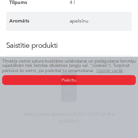
„Aizmirsu paroli”
Tilpums
4 l
Aromāts
apelsīnu
Saistītie produkti
Tīmekļa vietnē satura kvalitātes uzlabošanai un pielāgošanai lietotāju
vajadzībām tiek lietotas sīkdatnes (angļu val. "cookies"). Turpinot
pārlukot šo vietni, jūs piekrītat to izmantošanai.
Uzzināt vairāk
Piekrītu
Roku pastas dozators HEAVY DUTY (4 litru
pudelēm)