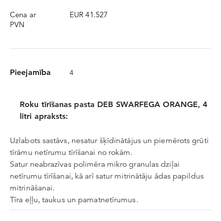
Cena ar
EUR 41.527
PVN
Pieejamība
4
E-PASTS
*
Roku tīrīšanas pasta DEB SWARFEGA ORANGE, 4
litri apraksts:
PAROLE
*
Uzlabots sastāvs, nesatur šķīdinātājus un piemērots grūti
tīrāmu netīrumu tīrīšanai no rokām.
Satur neabrazīvas polimēra mikro granulas dziļai
ATCERĒTIES AUTORIZĀCIJU
netīrumu tīrīšanai, kā arī satur mitrinātāju ādas papildus
mitrināšanai.
Tīra eļļu, taukus un pamatnetīrumus.