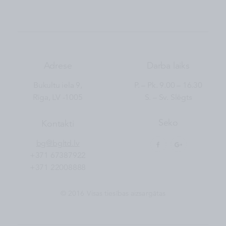
Adrese
Darba laiks
Bukultu iela 9,
P. – Pk. 9.00 – 16.30
Rīga, LV -1005
S. – Sv. Slēgts
Seko
Kontakti
bg@bgltd.lv
+371 67387922
+371 22008888
© 2016 Visas tiesības aizsargātas