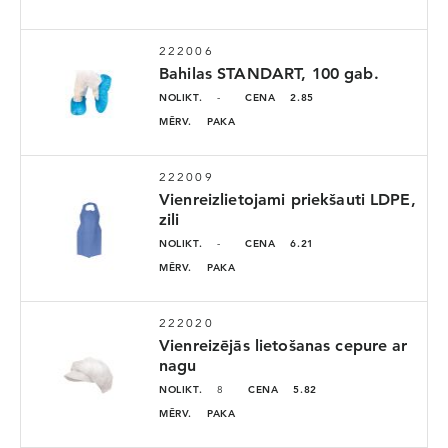
222006
Bahilas STANDART, 100 gab.
NOLIKT.
-
CENA
2.85
MĒRV.
PAKA
222009
Vienreizlietojami priekšauti LDPE,
zili
NOLIKT.
-
CENA
6.21
E-PASTS
*
MĒRV.
PAKA
222020
PAROLE
*
Vienreizējās lietošanas cepure ar
nagu
NOLIKT.
8
CENA
5.82
MĒRV.
PAKA
ATCERĒTIES AUTORIZĀCIJU