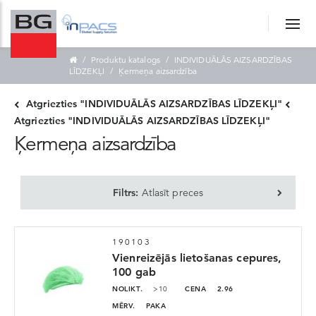
Produktu katalogs
INDIVIDUĀLĀS AIZSARDZĪBAS
LĪDZEKĻI
Ķermeņa aizsardzība
Atgriezties "INDIVIDUĀLĀS AIZSARDZĪBAS LĪDZEKĻI"
Atgriezties "INDIVIDUĀLĀS AIZSARDZĪBAS LĪDZEKĻI"
Ķermeņa aizsardzība
Filtrs:
Atlasīt preces
190103
Vienreizējās lietošanas cepures,
100 gab
NOLIKT.
>10
CENA
2.96
MĒRV.
PAKA