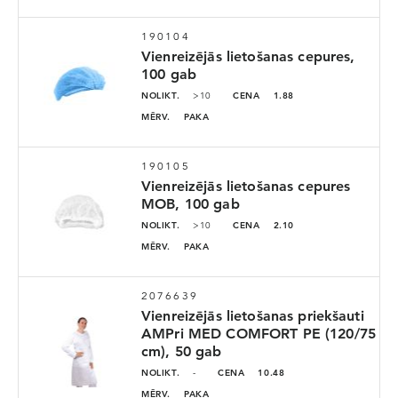
190104
Vienreizējās lietošanas cepures,
100 gab
NOLIKT.
>10
CENA
1.88
MĒRV.
PAKA
190105
Vienreizējās lietošanas cepures
MOB, 100 gab
NOLIKT.
>10
CENA
2.10
MĒRV.
PAKA
2076639
Vienreizējās lietošanas priekšauti
AMPri MED COMFORT PE (120/75
cm), 50 gab
NOLIKT.
-
CENA
10.48
MĒRV.
PAKA