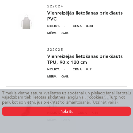
222024
Vienreizējās lietošanas priekšauts
PVC
NOLIKT.
-
CENA
3.33
„Aizmirsu paroli”
MĒRV.
GAB.
222025
Vienreizējās lietošanas priekšauts
TPU, 90 x 120 cm
NOLIKT.
-
CENA
9.11
MĒRV.
GAB.
Tīmekļa vietnē satura kvalitātes uzlabošanai un pielāgošanai lietotāju
556311
vajadzībām tiek lietotas sīkdatnes (angļu val. "cookies"). Turpinot
Gumijas zābaku aizsargi PE, 50
pārlukot šo vietni, jūs piekrītat to izmantošanai.
Uzzināt vairāk
gab.
Piekrītu
NOLIKT.
>10
CENA
7.64
MĒRV.
PAKA