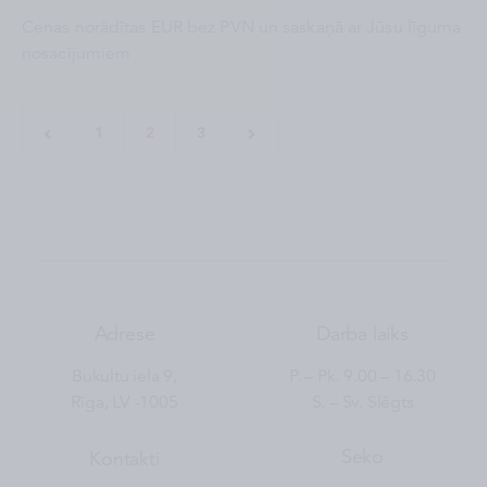
Cenas norādītas EUR bez PVN un saskaņā ar Jūsu līguma
nosacījumiem
1
2
3
Adrese
Darba laiks
Bukultu iela 9,
P. – Pk. 9.00 – 16.30
Rīga, LV -1005
S. – Sv. Slēgts
Seko
Kontakti