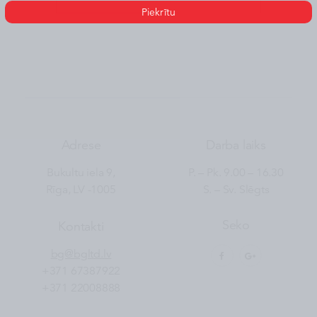
Piekrītu
Adrese
Darba laiks
Bukultu iela 9,
P. – Pk. 9.00 – 16.30
Rīga, LV -1005
S. – Sv. Slēgts
Seko
Kontakti
bg@bgltd.lv
+371 67387922
+371 22008888