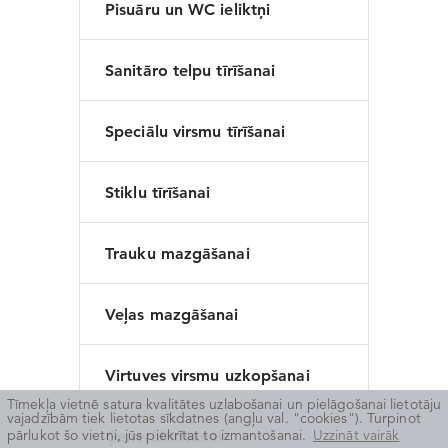
Pisuāru un WC ieliktņi
PAROLE
*
Sanitāro telpu tīrīšanai
Speciālu virsmu tīrīšanai
ATCERĒTIES AUTORIZĀCIJU
Stiklu tīrīšanai
Trauku mazgāšanai
„Aizmirsu paroli”
Veļas mazgāšanai
Virtuves virsmu uzkopšanai
Tīmekļa vietnē satura kvalitātes uzlabošanai un pielāgošanai lietotāju
vajadzībām tiek lietotas sīkdatnes (angļu val. "cookies"). Turpinot
pārlukot šo vietni, jūs piekrītat to izmantošanai.
Uzzināt vairāk
Ģenerāltīrīšanai